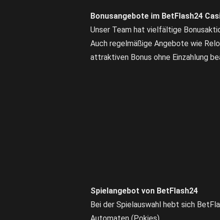
Bonusangebote im BetFlash24 Cas
Unser Team hat vielfältige Bonusakti
Auch regelmäßige Angebote wie Reload
attraktiven Bonus ohne Einzahlung be
Spielangebot von BetFlash24
Bei der Spielauswahl hebt sich BetFla
Automaten (Pokies)