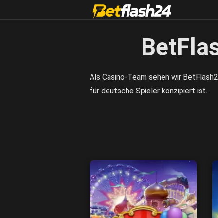
BetFla
Als Casino-Team sehen wir BetFlash24 
für deutsche Spieler konzipiert ist.