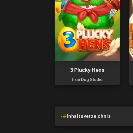
3 Plucky Hens
Iron Dog Studio
Inhaltsverzeichnis