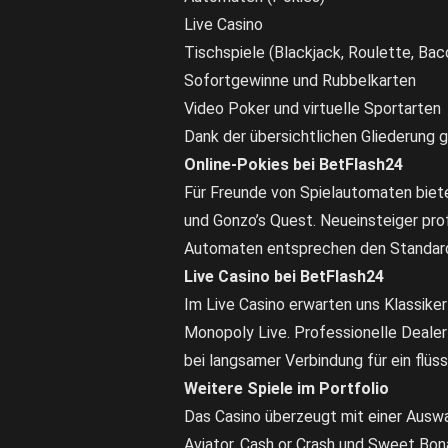
Live Casino
Tischspiele (Blackjack, Roulette, Bac
Sofortgewinne und Rubbelkarten
Video Poker und virtuelle Sportarten
Dank der übersichtlichen Gliederung g
Online-Pokies bei BetFlash24
Für Freunde von Spielautomaten biet
und Gonzo’s Quest. Neueinsteiger pro
Automaten entsprechen den Standar
Live Casino bei BetFlash24
Im Live Casino erwarten uns Klassike
Monopoly Live. Professionelle Deale
bei langsamer Verbindung für ein flüss
Weitere Spiele im Portfolio
Das Casino überzeugt mit einer Auswa
Aviator, Cash or Crash und Sweet Bon