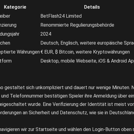
Kategorie
Details
eiber
BetFlash24 Limited
nzierung
Renommierte Regulierungsbehörde
dungsjahr
2024
achen
Deutsch, Englisch, weitere europäische Spr
ptierte Währungen
€ EUR, ₿ Bitcoin, weitere Kryptowährungen
tform
Desktop, mobile Webseite, iOS & Android A
no gestaltet sich unkompliziert und dauert nur wenige Minuten.
 und Telefonnummer bestätigen Spieler ihre
Anmeldung
über ein
geschaltet wurde. Eine Verifizierung der Identität ist meist vor
rderungen an Sicherheit und Datenschutz, wie sie in Deutschland
navigieren wir zur Startseite und wählen den Login-Button oben 