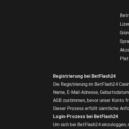
Betr
Lize
Grün
Spr
Akze
Plat
Registrierung bei BetFlash24
Die Registrierung im BetFlash24 Casi
Name, E-Mail-Adresse, Geburtsdatum
AGB zustimmen, bevor unser Konto frei
Dieser Prozess erfüllt sämtliche Anfo
Login-Prozess bei BetFlash24
Um sich bei BetFlash24 einzuloggen, 