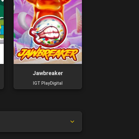
Jawbreaker
IGT PlayDigital