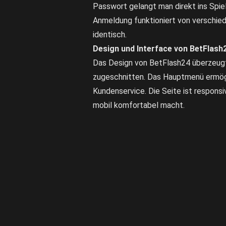
Passwort gelangt man direkt ins Spiel
Anmeldung funktioniert von verschied
identisch.
Design und Interface von BetFlash
Das Design von BetFlash24 überzeugt
zugeschnitten. Das Hauptmenü ermögli
Kundenservice. Die Seite ist respons
mobil komfortabel macht.