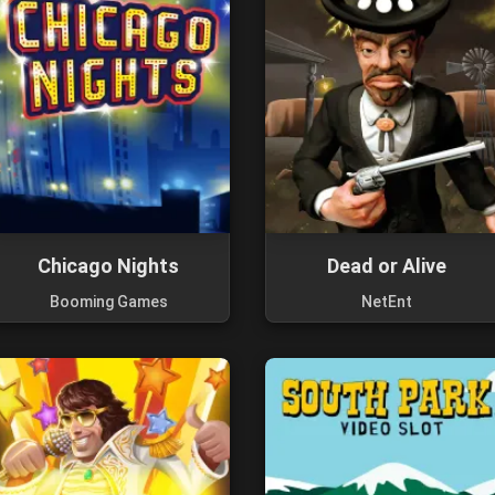
Chicago Nights
Dead or Alive
Booming Games
NetEnt